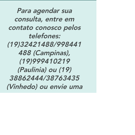
Para agendar sua
consulta, entre em
contato conosco pelos
telefones:
(19)32421488
/998441
488 (Campinas),
(19)999410219
(Paulinia) ou
(19)
38862444
/38763435
(Vinhedo) ou envie uma
mensagem.
Nome:
Sobrenome