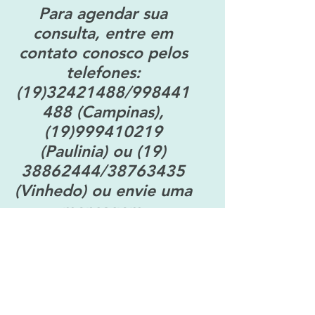
Para agendar sua
consulta, entre em
contato conosco pelos
telefones:
(19)32421488
/998441
488 (Campinas),
(19)999410219
(Paulinia) ou
(19)
38862444
/38763435
(Vinhedo) ou envie uma
mensagem.
Nome:
Sobrenome