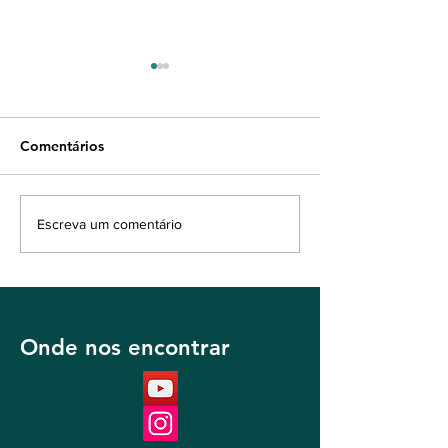
Comentários
Leitura do Evangelho de
Leitura do Evan
Escreva um comentário
João 4:43-54
João 4:1-18 (pa
Onde nos encontrar