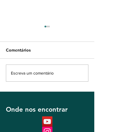
Comentários
Leitura do Evangelho de
Leitura do Evan
Escreva um comentário
João 4:43-54
João 4:16-42
Onde nos encontrar