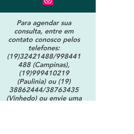
Para agendar sua
consulta, entre em
contato conosco pelos
telefones:
(19)32421488
/998441
488 (Campinas),
(19)999410219
(Paulinia) ou
(19)
38862444
/38763435
(Vinhedo) ou envie uma
mensagem.
Nome: