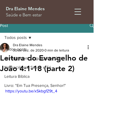
Dra Elaine Mendes
Saúde e Bem estar
Post
Todos posts
Dra Elaine Mendes
Todos posts
30 de dez. de 2020
0 min de leitura
Leitura do Evangelho de
Apredizagem, Linguagem e ORL
João 4:1-18 (parte 2)
Neurociência, Saúde e Fé
Leitura Bíblica
Livro: "Em Tua Presença, Senhor!"
https://youtu.be/xSkbgfZ9t_4