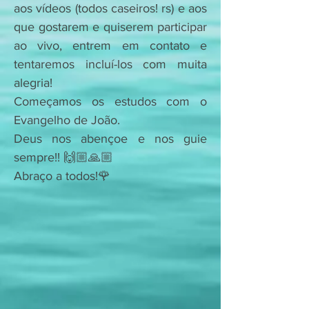
aos vídeos (todos caseiros! rs) e aos
que gostarem e quiserem participar
ao vivo, entrem em contato e
tentaremos incluí-los com muita
alegria!
Começamos os estudos com o
Evangelho de João.
Deus nos abençoe e nos guie
sempre!! 🙌🏼🙏🏼
Abraço a todos!🌹